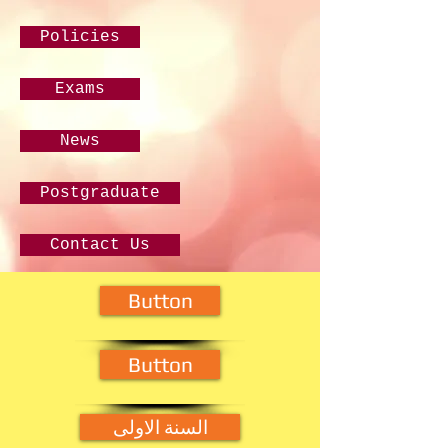
Policies
Exams
News
Postgraduate
Contact Us
Button
Button
السنة الاولى