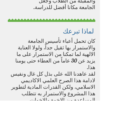
والمقبلة من الطلاب وجعل
.الجامعة مكانا أفضل للدراسة
لماذا تبرعك
كان تحمل أعباء تأسيس الجامعة
والاستمرار بها ثقيل جداً، ولولا العناية
الالهية لما تمكنا من الاستمرار على ما
يزيد عن 30 عاماً من العطاء حتى يومنا
هذا.
لقد عاهدنا الله على بذل كل غال ونفيس
لادامة هذا الصرح العلمي الاكاديمي
الاسلامي، ولكن القدرات المادية لتطوير
هذا المشروع والاستمرار به تتطلب
المساعدة من الاخوة والاخوات
بالمساهمة المادية قدر المستطاع. وذلك
سيعتبر لهم صدقةً جاريةً سوف
تنفعهم يوم لا ينفع مالُ ولا بنون.
كيف تصرف التبرعات