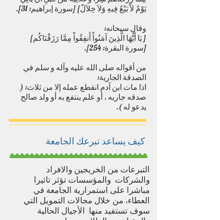
يَوْمٌ لاَّ بَيْعٌ فِيهِ وَلاَ خِلاَلٌ} [سورة إبراهيم: 31].
وقال سبحانه:
{ يَا أَيُّهَا الَّذِينَ آمَنُواْ أَنفِقُواْ مِمَّا رَزَقْنَاكُم}
[سورة البقرة: 254].
من أقواله صلى الله عليه وآله و سلم في
الصدقة الجارية:
اذا مات ابن آدم انقطع عمله إلا من ثلاث: (
صدقه جاريه ، أو علم ينتفع به أو ولد صالح
يدعو له ).
كيف يساعد تبرعك الجامعة
التبرعات من الخريجين والافراد
والشركات والمؤسسات تؤثر تاثيرا
مباشرا على استمرارية الجامعة في
العطاء، من خلال مجالات التمويل التي
سوف تستفيد منها الأجيال الحالية