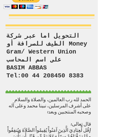
التحويل اما عبر شركة
الطيف للصرافة أو Money
Gram/ Western Union
على اسم المحاسب
BASIM ABBAS
Tel:00 44 208450 8383
الحمد لله رب العالمين، والصلاة والسلام
على أشرف المرسلين، نبينا محمد وعلى آله
وصحبه المنتجبين وبعد:
قال تعالى:
{قُل لِّعِبَادِيَ الَّذِينَ آمَنُواْ يُقِيمُواْ الصَّلاَةَ وَيُنفِقُواْ
مِمَّا رَزَقْنَاهُمْ سِرّاً وَعَلانِيَةً مِّن قَبْلِ أَن يَأْتِيَ